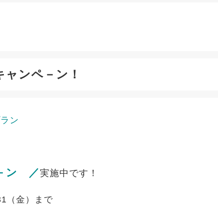
キャンペ－ン！
プラン
－ン ／
実施中です！
.31（金）まで