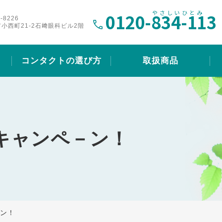
0120-
834-113
-8226
小西町21-2石﨑眼科ビル2階
コンタクトの選び方
取扱商品
キャンペ－ン！
ン！