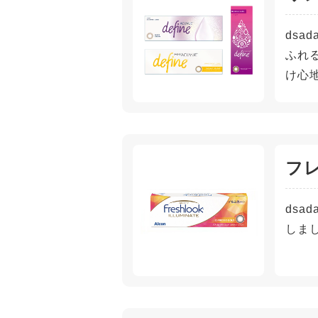
ds
ふれ
け心
フ
ds
しま