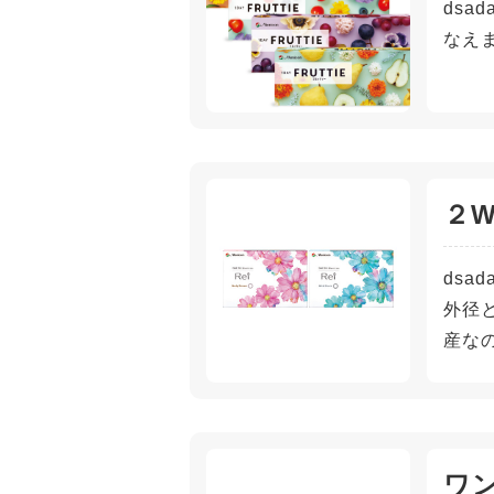
dsa
なえ
２W
ds
外径
産な
ワ