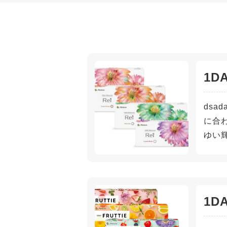
1D
dsa
に合
ゆい
1DA