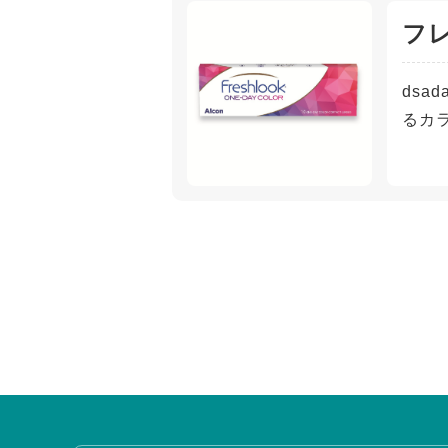
フ
dsa
るカ