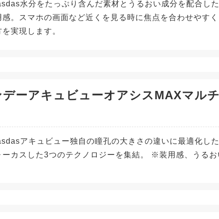
adasdas水分をたっぷり含んだ素材とうるおい成分を配合
用感。スマホの画面など近くを見る時に焦点を合わせやすく
方を実現します。
ンデーアキュビューオアシスMAXマル
adasdasアキュビュー独自の瞳孔の大きさの違いに最適化
ォーカスした3つのテクノロジーを集結。 ※装用感、うる
。