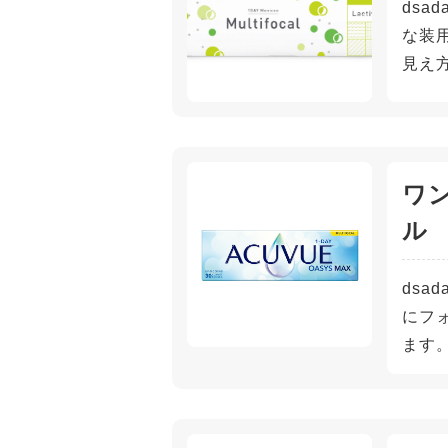
ds
な装
見え
ワ
ル
ds
にフ
ます