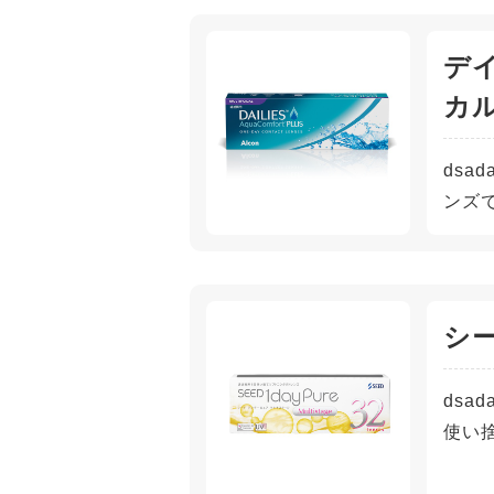
デ
カ
ds
ンズ
シ
ds
使い