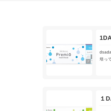
1D
ds
培っ
１