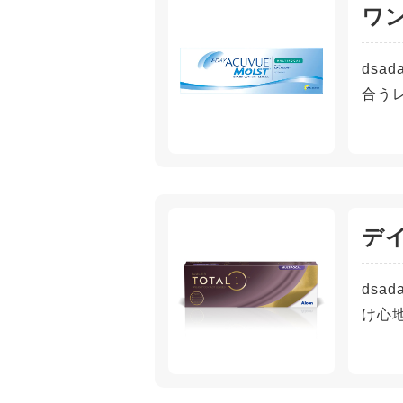
ワ
ds
合う
デ
ds
け心