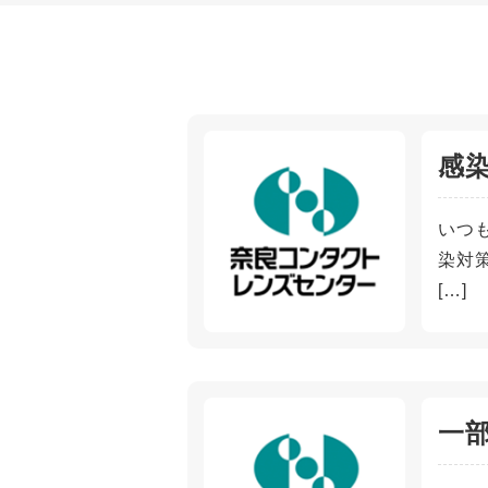
感
いつ
染対
[…]
一