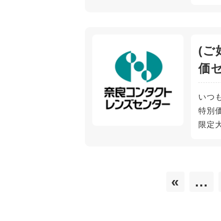
(ご
価
いつ
特別価
限定大
«
…