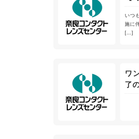
いつ
施に伴
[…]
ワ
了