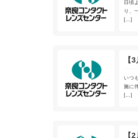
日頃
り、
[…]
【3
いつ
施に伴
[…]
【2