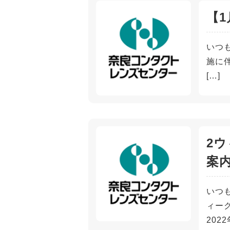
【1
いつ
施に伴
[…]
2
案
いつ
ィー
202