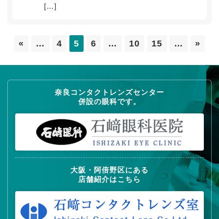
[…]
«
…
4
5
6
…
10
15
…
»
奈良コンタクトレンズセンター
併設の眼科です。
大阪・阿倍野区にある
店舗紹介はこちら